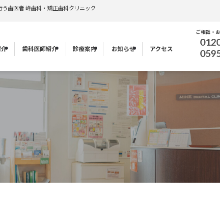
行う歯医者 峰歯科・矯正歯科クリニック
ご相談・
012
紹介
歯科医師紹介
診療案内
お知らせ
アクセス
059