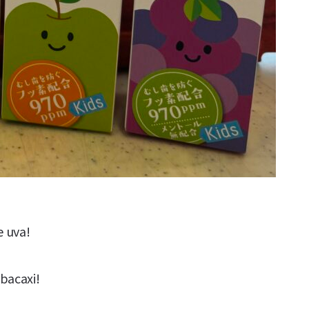
 uva!
abacaxi!