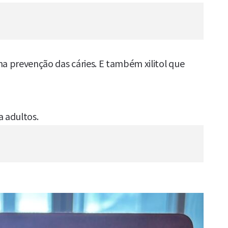
na prevenção das cáries. E também xilitol que
 adultos.