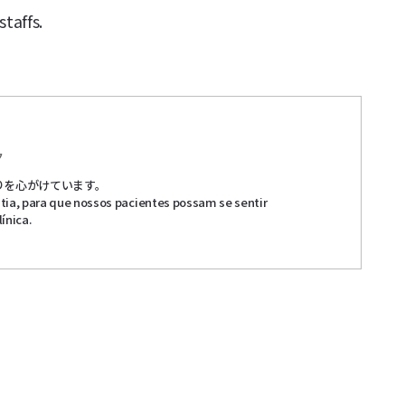
taffs.
ク
りを心がけています。
ia, para que nossos pacientes possam se sentir
ínica.