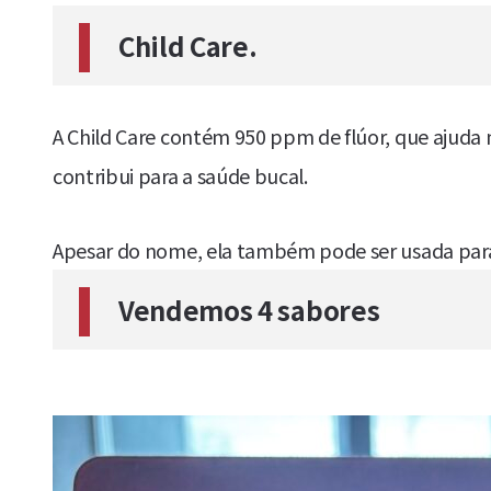
Child Care.
A Child Care contém 950 ppm de flúor, que ajuda 
contribui para a saúde bucal.
Apesar do nome, ela também pode ser usada para
Vendemos 4 sabores