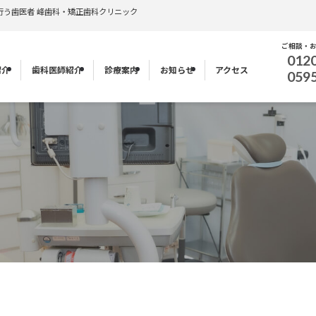
行う歯医者 峰歯科・矯正歯科クリニック
ご相談・
012
紹介
歯科医師紹介
診療案内
お知らせ
アクセス
059