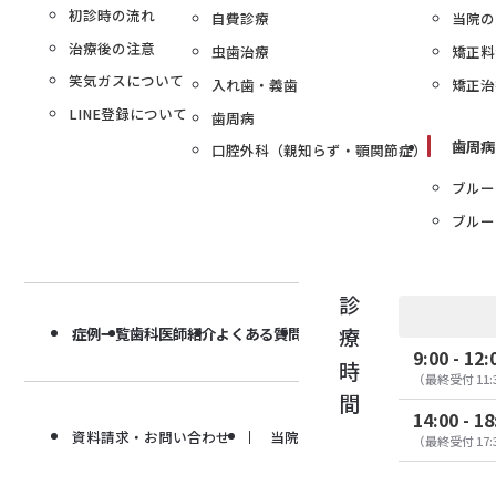
初診時の流れ
自費診療
当院の
治療後の注意
虫歯治療
矯正料
笑気ガスについて
入れ歯・義歯
矯正治
LINE登録について
歯周病
歯周病
口腔外科（親知らず・顎関節症）
ブルー
ブルー
診療時間
症例一覧
歯科医師紹介
よくある質問
求人情報
9:00 - 12:
（最終受付 11:
14:00 - 18
資料請求・お問い合わせ
当院の施設基準について
プ
（最終受付 17: