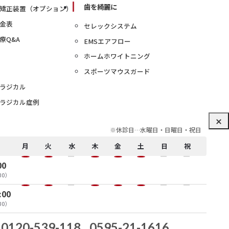
歯を綺麗に
矯正装置（オプション）
金表
セレックシステム
療Q&A
EMSエアフロー
ホームホワイトニング
スポーツマウスガード
ラジカル
ラジカル症例
※休診日…水曜日・日曜日・祝日
月
火
水
木
金
土
日
祝
00
30）
:00
ライバシーポリシー
30）
0120-539-118
0595-21-1616