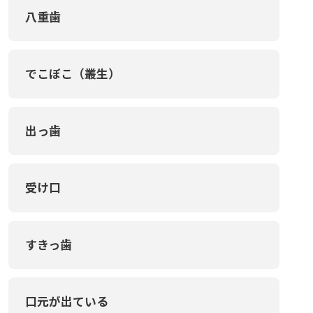
八重歯
でこぼこ（叢生）
出っ歯
受け口
すきっ歯
口元が出ている