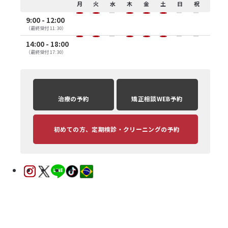
月
火
水
木
金
土
日
祝
9:00 - 12:00
（最終受付 11:30）
14:00 - 18:00
（最終受付 17:30）
治療の予約
矯正相談WEB予約
初めての方
、
定期検診・クリーニングの予約