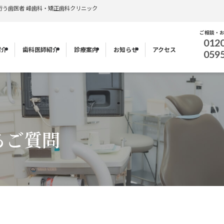
行う歯医者 峰歯科・矯正歯科クリニック
ご相談・
012
紹介
歯科医師紹介
診療案内
お知らせ
アクセス
059
るご質問