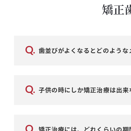
矯正
Q.
歯並びがよくなるとどのような
最初に誰もが実感出来るのが、審美的に非
また、突出した口元を引っ込めることが出
Q.
子供の時にしか矯正治療は出来
歯磨きがしやすくなることによって虫歯や
なったと感じる事が多くあります。噛み合
いいえ。子供のほうが治療しやすいのです
保存するのに有利になります。
Q.
矯正治療には、どれくらいの期
さらに、噛み合わせと全身的な健康は密接