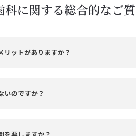
歯科に関する総合的なご質
メリットがありますか？
常にきれいになる点です。歯並びがきれいになり、笑った時な
来るので、横顔のシルエットが美しくなり、いわゆる小顔効果
ないのですか？
歯周病になりにくく、最終的に噛み合わせが改善されるので、
わせが良いということは、全ての歯が咬んでいて１つの歯にか
が、歯と歯茎が健康な限り、何歳になっても矯正治療は受けら
間を要しますか？
な関係があります。例えば、肩こり、顎関節症、口呼吸、発音