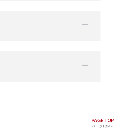
ンによる細かい分割の支払いが可能と
ります。
します。
るために咬んでいなくて機能してい
うが、口の中全体の健康には有利だと
PAGE TOP
ページTOPへ