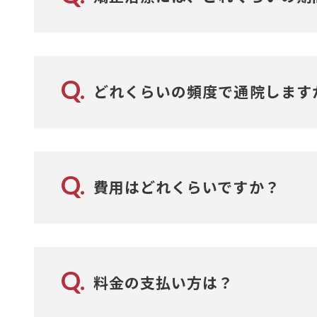
です。
平均するとおよそ2年くらいが多いです。前歯を整える
噛み合わせにより、これらの症状がある場
ただし症例の難易度にもより、年単位で違ってきます
Q.
どれくらいの頻度で通院します
基本的には月に一回程度の来院となります
ただし、年齢的に早期からの治療をされて
Q.
費用はどれくらいですか？
全体の矯正ならば、平均90万円くらい、前
Q.
料金の支払い方は？