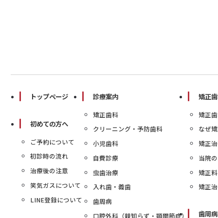
トップページ
診療案内
矯正歯
矯正歯科
矯正歯
初めての方へ
クリーニング・予防歯科
なぜ矯
ご予約について
小児歯科
矯正治
初診時の流れ
自費診療
当院の
治療後の注意
虫歯治療
矯正料
笑気ガスについて
入れ歯・義歯
矯正治
LINE登録について
歯周病
歯周病
口腔外科（親知らず・顎関節症）