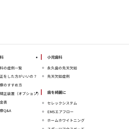
科
小児歯科
科の症例一覧
永久歯の先天欠如
正をした方がいいの？
先天欠如症例
療のすすめ方
歯を綺麗に
矯正装置（オプション）
金表
セレックシステム
療Q&A
EMSエアフロー
ホームホワイトニング
スポーツマウスガード