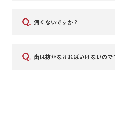
お支払いについてですが高額な治療になり
なっております。
Q.
また、カードによるお支払いや銀行振込み
痛くないですか？
最初装置を装着したときに痛みがあります
お子さんの場合は3日前後、大人の方の場合
Q.
主に食事の際に噛むと痛みを感じることが
歯は抜かなければいけないので
痛みは最初だけで、それ以降は慣れていき
歯を抜かなくても並べられるときにはもち
症例によっては抜歯をせずに治療できる場
ただ、それでは並べることが出来ない場合
ない歯が多くある状態よりも、数本の歯が
判断される場合には、抜歯をさせていただ