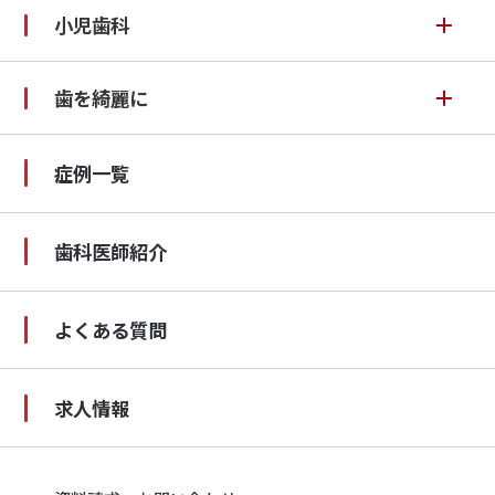
ブルーラジカル
小児歯科
LINE登録について
自費診療
矯正治療のすすめ方
ブルーラジカル症例
永久歯の先天欠如
歯を綺麗に
虫歯治療
当院の矯正装置（オプション）
先天欠如症例
セレックシステム
入れ歯・義歯
症例一覧
矯正料金表
EMSエアフロー
歯周病
矯正治療Q&A
歯科医師紹介
ホームホワイトニング
口腔外科（親知らず・顎関節症）
よくある質問
スポーツマウスガード
求人情報