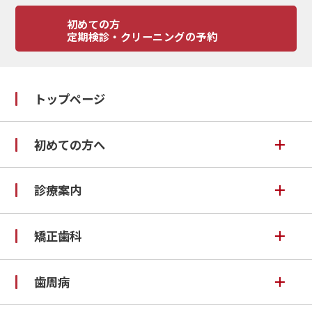
初めての方
定期検診・クリーニングの予約
トップページ
初めての方へ
ご予約について
診療案内
初診時の流れ
矯正歯科
矯正歯科
治療後の注意
クリーニング・予防歯科
矯正歯科の症例一覧
歯周病
笑気ガスについて
小児歯科
なぜ矯正をした方がいいの？